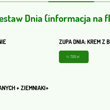
estaw Dnia (informacja na f
NIE
ZUPA DNIA: KREM Z
7,00 zł
ANYCH + ZIEMNIAKI+