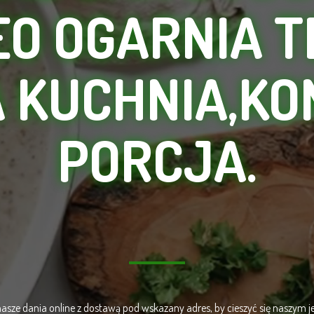
O OGARNIA 
 KUCHNIA,KO
PORCJA.
sze dania online z dostawą pod wskazany adres, by cieszyć się naszym je