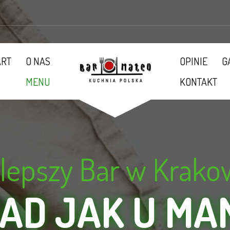
ART
O NAS
OPINIE
G
MENU
KONTAKT
lepszy Bar w Krako
IAD JAK U MA