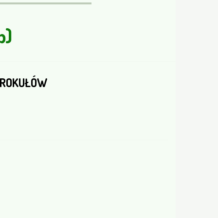
b)
 BROKUŁÓW