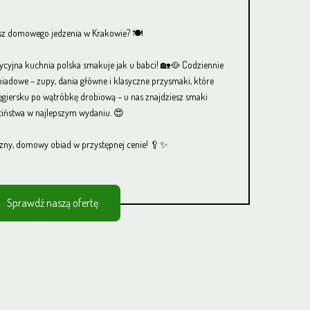
z domowego jedzenia w Krakowie? 🍽️
dycyjna kuchnia polska smakuje jak u babci! 🏡🥘 Codziennie
iadowe – zupy, dania główne i klasyczne przysmaki, które
giersku po wątróbkę drobiową – u nas znajdziesz smaki
ciństwa w najlepszym wydaniu. 😍
zny, domowy obiad w przystępnej cenie! 🥄✨
Sprawdź naszą ofertę