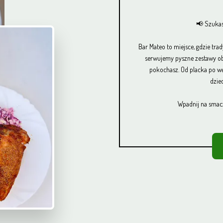
📢 Szukas
Bar Mateo to miejsce, gdzie tra
serwujemy pyszne zestawy ob
pokochasz. Od placka po wę
dzie
Wpadnij na smac