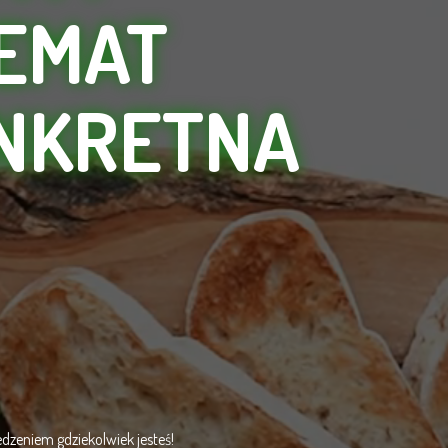
TEMAT
NKRETNA
dzeniem gdziekolwiek jesteś!