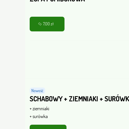
7,00 zł
Nowość
SCHABOWY + ZIEMNIAKI + SURÓW
+ ziemniaki
+ surówka